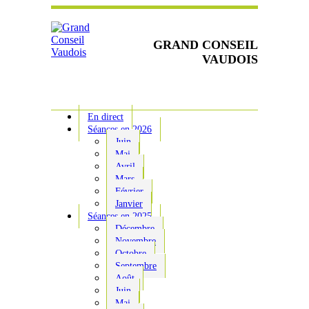
GRAND CONSEIL
VAUDOIS
En direct
Séances en 2026
Juin
Mai
Avril
Mars
Février
Janvier
Séances en 2025
Décembre
Novembre
Octobre
Septembre
Août
Juin
Mai