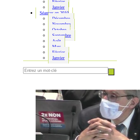
Février
Janvier
Séances en 2010
Décembre
Novembre
Octobre
Septembre
Août
Mars
Février
Janvier