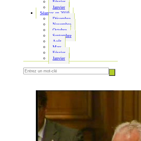
Février
Janvier
Séances en 2010
Décembre
Novembre
Octobre
Septembre
Août
Mars
Février
Janvier