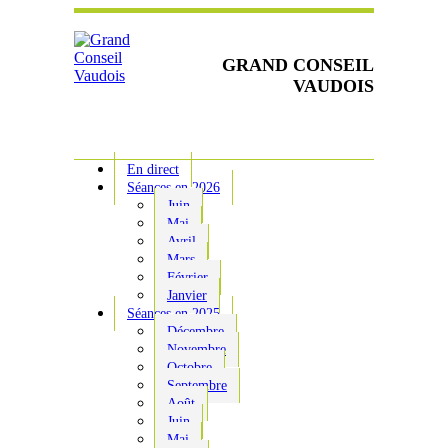
GRAND CONSEIL
VAUDOIS
En direct
Séances en 2026
Juin
Mai
Avril
Mars
Février
Janvier
Séances en 2025
Décembre
Novembre
Octobre
Septembre
Août
Juin
Mai