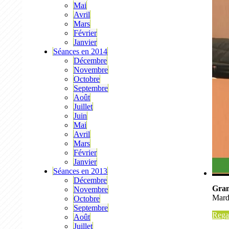
Mai
Avril
Mars
Février
Janvier
Séances en 2014
Décembre
Novembre
Octobre
Septembre
Août
Juillet
Juin
Mai
Avril
Mars
Février
Janvier
Séances en 2013
Décembre
Gran
Novembre
Mard
Octobre
Septembre
Regar
Août
Juillet