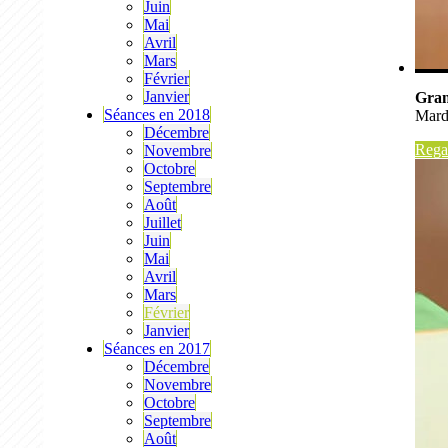
Juin
Mai
Avril
Mars
Février
Janvier
Gran
Séances en 2018
Mard
Décembre
Regar
Novembre
Octobre
Septembre
Août
Juillet
Juin
Mai
Avril
Mars
Février
Janvier
Séances en 2017
Décembre
Novembre
Octobre
Septembre
Août