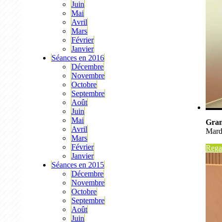
Juin
Mai
Avril
Mars
Février
Janvier
Séances en 2016
Décembre
Novembre
Octobre
Septembre
Août
Juin
Mai
Gran
Avril
Mard
Mars
Février
Regar
Janvier
Séances en 2015
Décembre
Novembre
Octobre
Septembre
Août
Juin