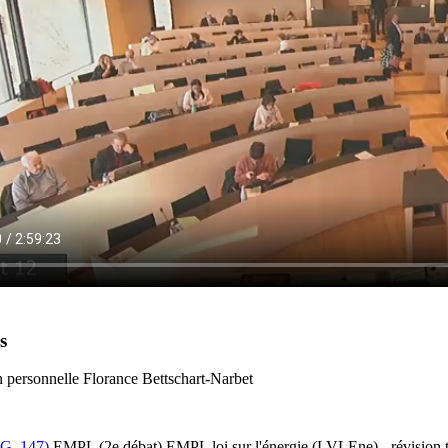
s
n personnelle Florance Bettschart-Narbet
EG_147)
EMPL (2e débat) EMPL loi sur l'énergie (LVLEne) - révision tota