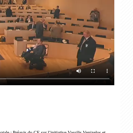
le ; Préavis du CE sur l’initiative Vassilis Venizelos et