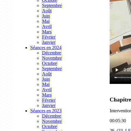
Octobre
Septembre
Août
Juin
Mai
Avril
Mars
Février
Janvier
Séances en 2024
Décembre
Novembre
Octobre
Septembre
Août
Juin
Mai
Avril
Mars
Chapitre
Février
Janvier
Séances en 2023
Interventio
Décembre
00:05:30
Novembre
Octobre
26.
(23_L