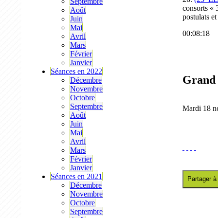
Septembre
consorts « 
Août
postulats et
Juin
Mai
00:08:18
Avril
Mars
Février
Janvier
Séances en 2022
Grand 
Décembre
Novembre
Octobre
Septembre
Mardi 18 n
Août
Juin
Mai
Avril
Mars
Février
Janvier
Séances en 2021
Partager à
Décembre
Novembre
Octobre
Septembre