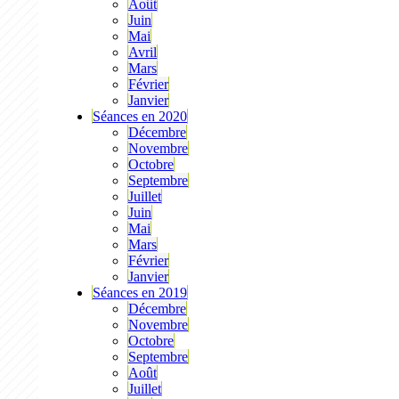
Août
Juin
Mai
Avril
Mars
Février
Janvier
Séances en 2020
Décembre
Novembre
Octobre
Septembre
Juillet
Juin
Mai
Mars
Février
Janvier
Séances en 2019
Décembre
Novembre
Octobre
Septembre
Août
Juillet