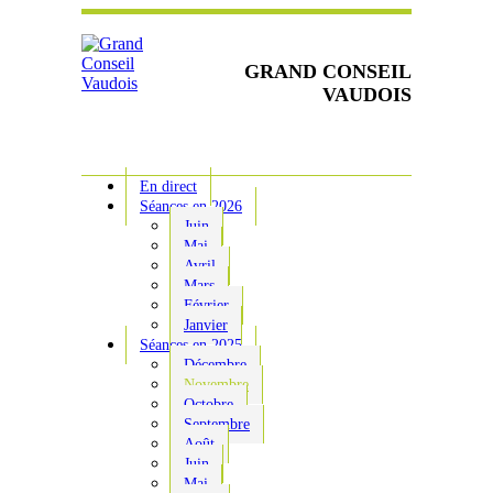
GRAND CONSEIL
VAUDOIS
En direct
Séances en 2026
Juin
Mai
Avril
Mars
Février
Janvier
Séances en 2025
Décembre
Novembre
Octobre
Septembre
Août
Juin
Mai