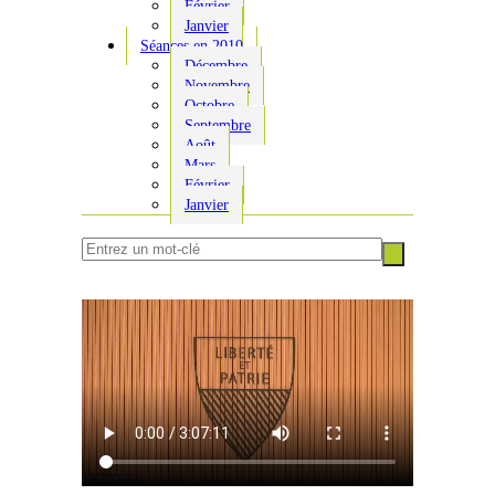
Février
Janvier
Séances en 2010
Décembre
Novembre
Octobre
Septembre
Août
Mars
Février
Janvier