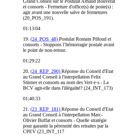
Grand Conseil sur le Postulat Arnaud Bouverat
et consorts - Fermeture d'office(s) de poste(s) :
agir avant une nouvelle salve de fermetures
(20_POS_191).
01:13:04
19.
(24_POS_48)
Postulat Romain Pilloud et
consorts - Stoppons l’hémorragie postale avant
le point de non-retour.
01:29:22
20.
(24_REP_290)
Réponse du Conseil d'Etat
au Grand Conseil à l'interpellation Felix
Stürner et consorts au nom des Vert·e·s - La
BCV agit-elle dans l'illégalité? (24_INT_173)
01:40:33
21.
(23_REP_181)
Réponse du Conseil d'Etat
au Grand Conseil à l'interpellation Marc-
Olivier Buffat et consorts - Quelle stratégie
pour garantir la pérennité des retraites par la
CPEV (23_INT_117