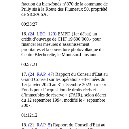
fraction du bien-fonds n°870 de la commune de
Prilly sis à la Route des Flumeaux 50, propriété
de SICPA SA.
00:33:27
16.
(24_LEG_129)
EMPD (1er débat) un
crédit d’ouvrage de CHF 19'600’000.- pour
financer les mesures d’assainissement
prioritaires et la couverture photovoltaïque du
Centre Blécherette, le Mont-sur-Lausanne.
00:57:21
17.
(24_RAP_47)
Rapport du Conseil d'Etat au
Grand Conseil sur les opérations effectuées du
1er janvier 2020 au 31 décembre 2023 par le «
Fonds pour l’acquisition de droits réels et
d’immeubles de réserve » (FAIR), selon décret
du 12 septembre 1994, modifié le 4 septembre
2007.
01:12:12
18.
(21_RAP_5)
Rapport du Conseil d'Etat au