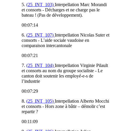
5.
(25_INT_103)
Interpellation Marc Morandi
et consorts - Décharges et ne charge pas le
bateau ! (Pas de développement).
00:07:14
6.
(
25_INT_107
)
Interpellation Nicolas Suter et
consorts - L’aide sociale vaudoise en
comparaison intercantonale
00:07:21
7.
(25_INT_104)
Interpellation Virginie Pilault
et consorts au nom du groupe socialiste - Le
canton doit soutenir les employé-e-s de
l’industrie
00:07:29
8.
(25_INT_105)
Interpellation Alberto Mocchi
et consorts - Hors zone à bâtir – démolir c’est
repartir ?
00:11:09