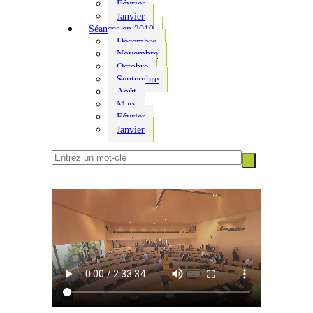
Février
Janvier
Séances en 2010
Décembre
Novembre
Octobre
Septembre
Août
Mars
Février
Janvier