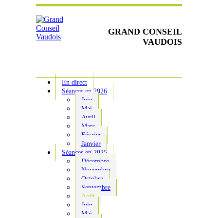
GRAND CONSEIL
VAUDOIS
En direct
Séances en 2026
Juin
Mai
Avril
Mars
Février
Janvier
Séances en 2025
Décembre
Novembre
Octobre
Septembre
Août
Juin
Mai