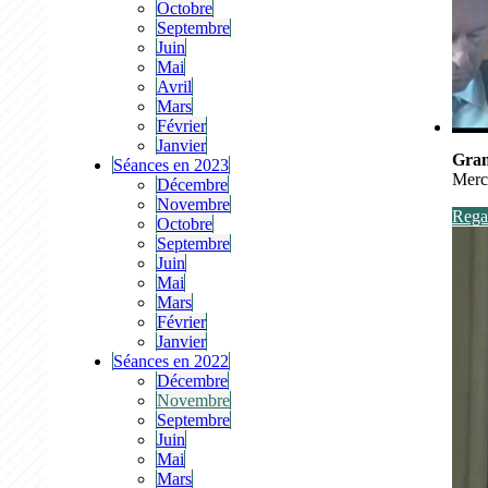
Octobre
Septembre
Juin
Mai
Avril
Mars
Février
Janvier
Gran
Séances en 2023
Merc
Décembre
Novembre
Regar
Octobre
Septembre
Juin
Mai
Mars
Février
Janvier
Séances en 2022
Décembre
Novembre
Septembre
Juin
Mai
Mars