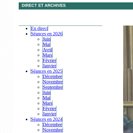
DIRECT ET ARCHIVES
En direct
Séances en 2026
Juin
Mai
Avril
Mars
Février
Janvier
Séances en 2025
Décembre
Novembre
Septembre
Juin
Mai
Mars
Février
Janvier
Séances en 2024
Décembre
Novembre