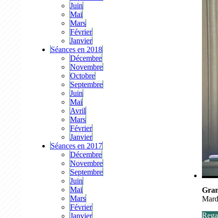
Juin
Mai
Mars
Février
Janvier
Séances en 2018
Décembre
Novembre
Octobre
Septembre
Juin
Mai
Avril
Mars
Février
Janvier
Séances en 2017
Décembre
Novembre
Septembre
Juin
Mai
Gran
Mars
Mard
Février
Regar
Janvier