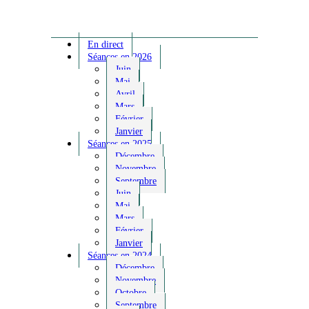
En direct
Séances en 2026
Juin
Mai
Avril
Mars
Février
Janvier
Séances en 2025
Décembre
Novembre
Septembre
Juin
Mai
Mars
Février
Janvier
Séances en 2024
Décembre
Novembre
Octobre
Septembre